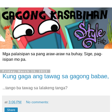
Mga palaisipan sa pang araw-araw na buhay. Sige, pag-
isipan mo pa.
Friday, March 15, 2013
Kung gaga ang tawag sa gagong babae,
...tango ba tawag sa lalakeng tanga?
at
3:06 PM
No comments:
Share