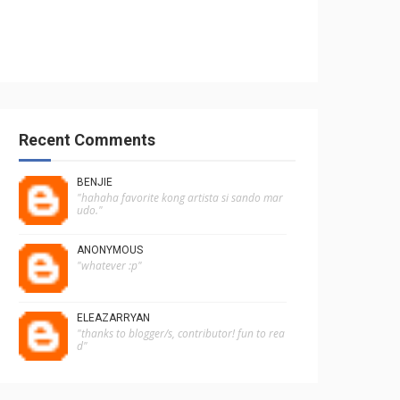
Recent Comments
BENJIE
"hahaha favorite kong artista si sando mar
udo."
ANONYMOUS
"whatever :p"
ELEAZARRYAN
"thanks to blogger/s, contributor! fun to rea
d"