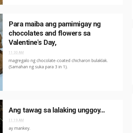
Para maiba ang pamimigay ng
chocolates and flowers sa
Valentine's Day,
11:30 AM
magregalo ng chocolate-coated chicharon bulaklak.
(Samahan ng suka para 3 in 1).
Ang tawag sa lalaking unggoy...
11:19 AM
ay mankey.