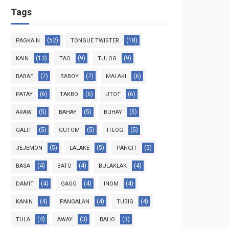
Tags
(52)
(18)
PAGKAIN
TONGUE TWISTER
(13)
(9)
(9)
KAIN
TAO
TULOG
(7)
(7)
(6)
BABAE
BABOY
MALAKI
(6)
(6)
(6)
PATAY
TAKBO
UTOT
(5)
(5)
(5)
ARAW
BAHAY
BUHAY
(5)
(5)
(5)
GALIT
GUTOM
ITLOG
(5)
(5)
(5)
JEJEMON
LALAKE
PANGIT
(4)
(4)
(4)
BASA
BATO
BULAKLAK
(4)
(4)
(4)
DAMIT
GAGO
INOM
(4)
(4)
(4)
KANIN
PANGALAN
TUBIG
(4)
(3)
(3)
TULA
AWAY
BAHO