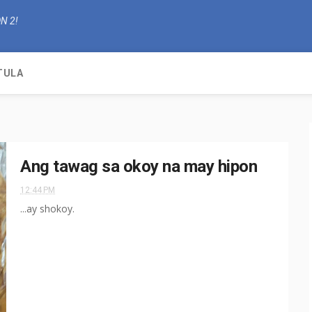
N 2!
TULA
Ang tawag sa okoy na may hipon
12:44 PM
...ay shokoy.