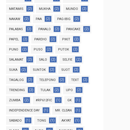
(2)
(2)
(2)
MATAMIS
MUKHA
MUNDO
(2)
(2)
(2)
NAKAW
PAA
PAG-IBIG
(2)
(2)
(2)
PALABAS
PANALO
PANCAKE
(2)
(2)
(2)
PAPEL
PAREHO
PIKIT
(2)
(2)
(2)
PUNO
PUSO
PUTOK
(2)
(2)
(2)
SALAMAT
SALO
SELFIE
(2)
(2)
(2)
SUKA
SUNTOK
SUOT
(2)
(2)
(2)
TAGALOG
TELEPONO
TEXT
(2)
(2)
(2)
TRENDING
TULAK
UPO
(2)
(1)
(1)
ZUMBA
#RP612FIC
GK
(1)
(1)
INDEPENDENCE DAY
MR. CLEAN
(1)
(1)
(1)
SABADO
TONG
AKYAT