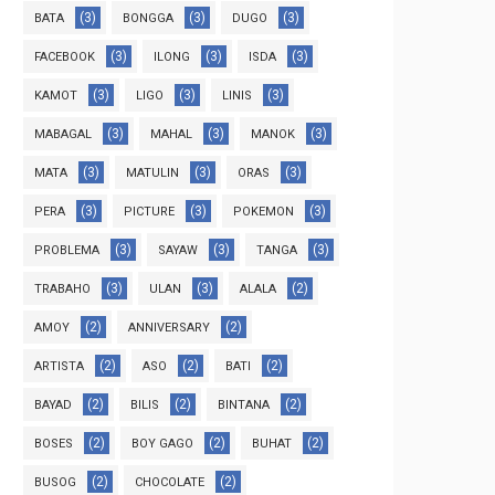
(3)
(3)
(3)
BATA
BONGGA
DUGO
(3)
(3)
(3)
FACEBOOK
ILONG
ISDA
(3)
(3)
(3)
KAMOT
LIGO
LINIS
(3)
(3)
(3)
MABAGAL
MAHAL
MANOK
(3)
(3)
(3)
MATA
MATULIN
ORAS
(3)
(3)
(3)
PERA
PICTURE
POKEMON
(3)
(3)
(3)
PROBLEMA
SAYAW
TANGA
(3)
(3)
(2)
TRABAHO
ULAN
ALALA
(2)
(2)
AMOY
ANNIVERSARY
(2)
(2)
(2)
ARTISTA
ASO
BATI
(2)
(2)
(2)
BAYAD
BILIS
BINTANA
(2)
(2)
(2)
BOSES
BOY GAGO
BUHAT
(2)
(2)
BUSOG
CHOCOLATE