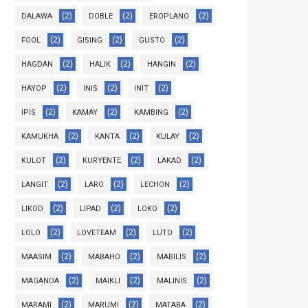
(2)
(2)
(2)
DALAWA
DOBLE
EROPLANO
(2)
(2)
(2)
FOOL
GISING
GUSTO
(2)
(2)
(2)
HAGDAN
HALIK
HANGIN
(2)
(2)
(2)
HAYOP
INIS
INIT
(2)
(2)
(2)
IPIS
KAMAY
KAMBING
(2)
(2)
(2)
KAMUKHA
KANTA
KULAY
(2)
(2)
(2)
KULOT
KURYENTE
LAKAD
(2)
(2)
(2)
LANGIT
LARO
LECHON
(2)
(2)
(2)
LIKOD
LIPAD
LOKO
(2)
(2)
(2)
LOLO
LOVETEAM
LUTO
(2)
(2)
(2)
MAASIM
MABAHO
MABILIS
(2)
(2)
(2)
MAGANDA
MAIKLI
MALINIS
(2)
(2)
(2)
MARAMI
MARUMI
MATABA