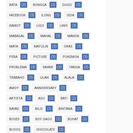
(3)
(3)
(3)
BATA
BONGGA
DUGO
(3)
(3)
(3)
FACEBOOK
ILONG
ISDA
(3)
(3)
(3)
KAMOT
LIGO
LINIS
(3)
(3)
(3)
MABAGAL
MAHAL
MANOK
(3)
(3)
(3)
MATA
MATULIN
ORAS
(3)
(3)
(3)
PERA
PICTURE
POKEMON
(3)
(3)
(3)
PROBLEMA
SAYAW
TANGA
(3)
(3)
(2)
TRABAHO
ULAN
ALALA
(2)
(2)
AMOY
ANNIVERSARY
(2)
(2)
(2)
ARTISTA
ASO
BATI
(2)
(2)
(2)
BAYAD
BILIS
BINTANA
(2)
(2)
(2)
BOSES
BOY GAGO
BUHAT
(2)
(2)
BUSOG
CHOCOLATE