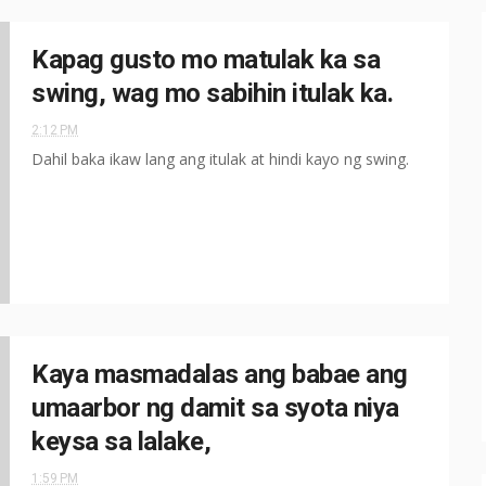
Kapag gusto mo matulak ka sa
swing, wag mo sabihin itulak ka.
2:12 PM
Dahil baka ikaw lang ang itulak at hindi kayo ng swing.
Kaya masmadalas ang babae ang
umaarbor ng damit sa syota niya
keysa sa lalake,
1:59 PM