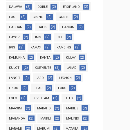
(2)
(2)
(2)
DALAWA
DOBLE
EROPLANO
(2)
(2)
(2)
FOOL
GISING
GUSTO
(2)
(2)
(2)
HAGDAN
HALIK
HANGIN
(2)
(2)
(2)
HAYOP
INIS
INIT
(2)
(2)
(2)
IPIS
KAMAY
KAMBING
(2)
(2)
(2)
KAMUKHA
KANTA
KULAY
(2)
(2)
(2)
KULOT
KURYENTE
LAKAD
(2)
(2)
(2)
LANGIT
LARO
LECHON
(2)
(2)
(2)
LIKOD
LIPAD
LOKO
(2)
(2)
(2)
LOLO
LOVETEAM
LUTO
(2)
(2)
(2)
MAASIM
MABAHO
MABILIS
(2)
(2)
(2)
MAGANDA
MAIKLI
MALINIS
(2)
(2)
(2)
MARAMI
MARUMI
MATABA