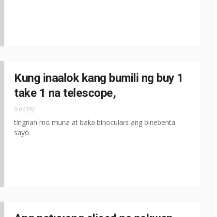
Kung inaalok kang bumili ng buy 1
take 1 na telescope,
9:04 PM
tingnan mo muna at baka binoculars ang binebenta
sayo.