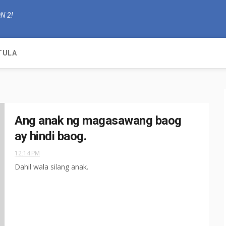
N 2!
TULA
Ang anak ng magasawang baog
ay hindi baog.
12:14 PM
Dahil wala silang anak.