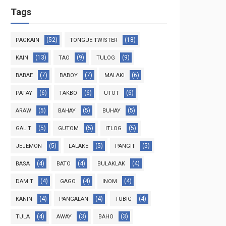
Tags
(52)
(18)
PAGKAIN
TONGUE TWISTER
(13)
(9)
(9)
KAIN
TAO
TULOG
(7)
(7)
(6)
BABAE
BABOY
MALAKI
(6)
(6)
(6)
PATAY
TAKBO
UTOT
(5)
(5)
(5)
ARAW
BAHAY
BUHAY
(5)
(5)
(5)
GALIT
GUTOM
ITLOG
(5)
(5)
(5)
JEJEMON
LALAKE
PANGIT
(4)
(4)
(4)
BASA
BATO
BULAKLAK
(4)
(4)
(4)
DAMIT
GAGO
INOM
(4)
(4)
(4)
KANIN
PANGALAN
TUBIG
(4)
(3)
(3)
TULA
AWAY
BAHO