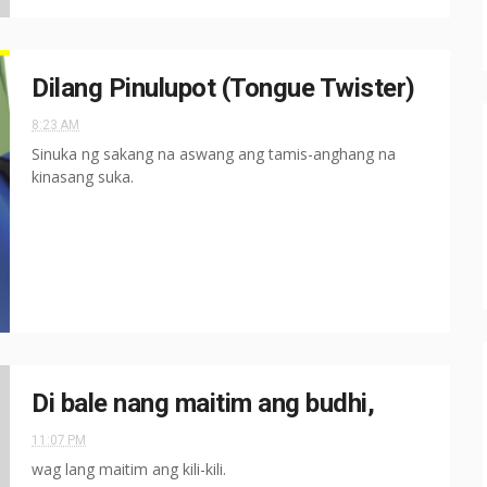
Dilang Pinulupot (Tongue Twister)
8:23 AM
Sinuka ng sakang na aswang ang tamis-anghang na
kinasang suka.
Di bale nang maitim ang budhi,
11:07 PM
wag lang maitim ang kili-kili.