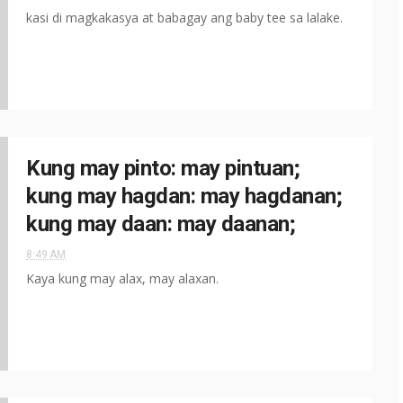
kasi di magkakasya at babagay ang baby tee sa lalake.
Kung may pinto: may pintuan;
kung may hagdan: may hagdanan;
kung may daan: may daanan;
8:49 AM
Kaya kung may alax, may alaxan.