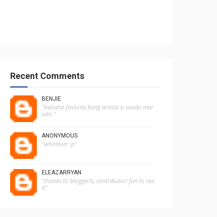
Recent Comments
BENJIE
"hahaha favorite kong artista si sando mar
udo."
ANONYMOUS
"whatever :p"
ELEAZARRYAN
"thanks to blogger/s, contributor! fun to rea
d"