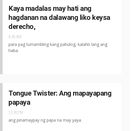
Kaya madalas may hati ang
hagdanan na dalawang liko keysa
derecho,
8:46 AM
para pag tumambling kang pahulog, kalahti lang ang
haba.
Tongue Twister: Ang mapayapang
papaya
10:40 PM
ang pinamaypay ng papa na may yaya.