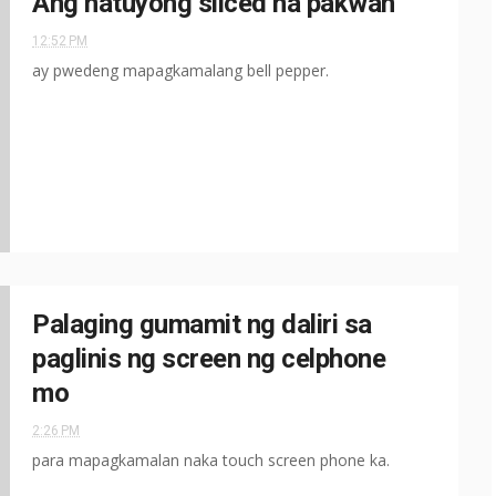
Ang natuyong sliced na pakwan
12:52 PM
ay pwedeng mapagkamalang bell pepper.
Palaging gumamit ng daliri sa
paglinis ng screen ng celphone
mo
2:26 PM
para mapagkamalan naka touch screen phone ka.