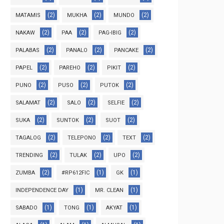
(2)
(2)
(2)
MATAMIS
MUKHA
MUNDO
(2)
(2)
(2)
NAKAW
PAA
PAG-IBIG
(2)
(2)
(2)
PALABAS
PANALO
PANCAKE
(2)
(2)
(2)
PAPEL
PAREHO
PIKIT
(2)
(2)
(2)
PUNO
PUSO
PUTOK
(2)
(2)
(2)
SALAMAT
SALO
SELFIE
(2)
(2)
(2)
SUKA
SUNTOK
SUOT
(2)
(2)
(2)
TAGALOG
TELEPONO
TEXT
(2)
(2)
(2)
TRENDING
TULAK
UPO
(2)
(1)
(1)
ZUMBA
#RP612FIC
GK
(1)
(1)
INDEPENDENCE DAY
MR. CLEAN
(1)
(1)
(1)
SABADO
TONG
AKYAT