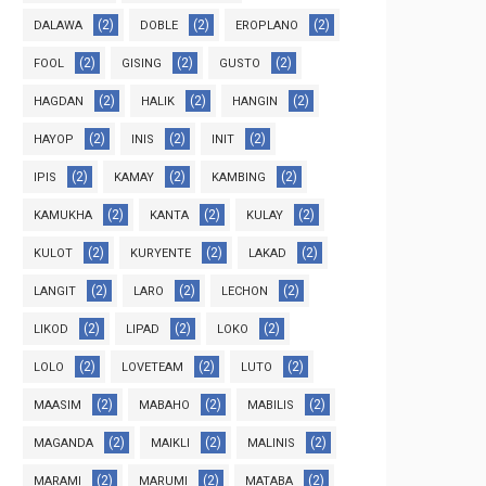
(2)
(2)
(2)
DALAWA
DOBLE
EROPLANO
(2)
(2)
(2)
FOOL
GISING
GUSTO
(2)
(2)
(2)
HAGDAN
HALIK
HANGIN
(2)
(2)
(2)
HAYOP
INIS
INIT
(2)
(2)
(2)
IPIS
KAMAY
KAMBING
(2)
(2)
(2)
KAMUKHA
KANTA
KULAY
(2)
(2)
(2)
KULOT
KURYENTE
LAKAD
(2)
(2)
(2)
LANGIT
LARO
LECHON
(2)
(2)
(2)
LIKOD
LIPAD
LOKO
(2)
(2)
(2)
LOLO
LOVETEAM
LUTO
(2)
(2)
(2)
MAASIM
MABAHO
MABILIS
(2)
(2)
(2)
MAGANDA
MAIKLI
MALINIS
(2)
(2)
(2)
MARAMI
MARUMI
MATABA