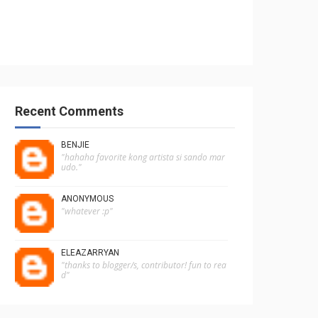
Recent Comments
BENJIE
"hahaha favorite kong artista si sando mar
udo."
ANONYMOUS
"whatever :p"
ELEAZARRYAN
"thanks to blogger/s, contributor! fun to rea
d"