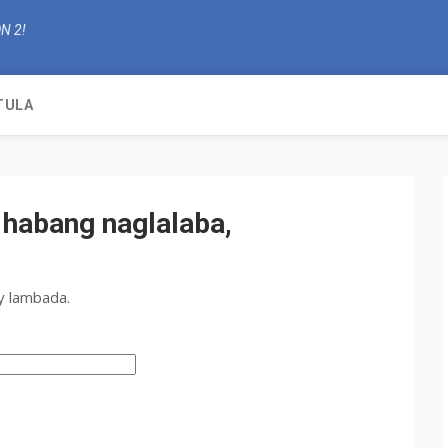
N 2!
TULA
habang naglalaba,
y lambada.