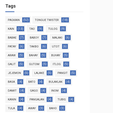
Tags
(52)
(18)
PAGKAIN
TONGUE TWISTER
(13)
(9)
(9)
KAIN
TAO
TULOG
(7)
(7)
(6)
BABAE
BABOY
MALAKI
(6)
(6)
(6)
PATAY
TAKBO
UTOT
(5)
(5)
(5)
ARAW
BAHAY
BUHAY
(5)
(5)
(5)
GALIT
GUTOM
ITLOG
(5)
(5)
(5)
JEJEMON
LALAKE
PANGIT
(4)
(4)
(4)
BASA
BATO
BULAKLAK
(4)
(4)
(4)
DAMIT
GAGO
INOM
(4)
(4)
(4)
KANIN
PANGALAN
TUBIG
(4)
(3)
(3)
TULA
AWAY
BAHO