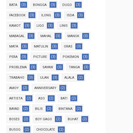
(3)
(3)
(3)
BATA
BONGGA
DUGO
(3)
(3)
(3)
FACEBOOK
ILONG
ISDA
(3)
(3)
(3)
KAMOT
LIGO
LINIS
(3)
(3)
(3)
MABAGAL
MAHAL
MANOK
(3)
(3)
(3)
MATA
MATULIN
ORAS
(3)
(3)
(3)
PERA
PICTURE
POKEMON
(3)
(3)
(3)
PROBLEMA
SAYAW
TANGA
(3)
(3)
(2)
TRABAHO
ULAN
ALALA
(2)
(2)
AMOY
ANNIVERSARY
(2)
(2)
(2)
ARTISTA
ASO
BATI
(2)
(2)
(2)
BAYAD
BILIS
BINTANA
(2)
(2)
(2)
BOSES
BOY GAGO
BUHAT
(2)
(2)
BUSOG
CHOCOLATE