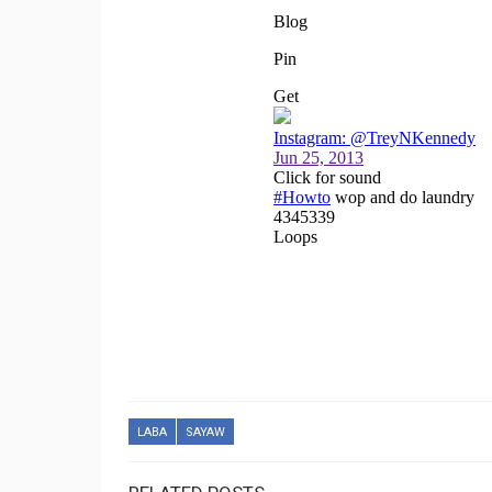
LABA
SAYAW