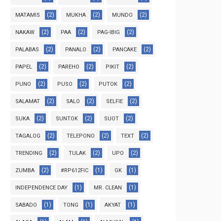
(2)
(2)
(2)
MATAMIS
MUKHA
MUNDO
(2)
(2)
(2)
NAKAW
PAA
PAG-IBIG
(2)
(2)
(2)
PALABAS
PANALO
PANCAKE
(2)
(2)
(2)
PAPEL
PAREHO
PIKIT
(2)
(2)
(2)
PUNO
PUSO
PUTOK
(2)
(2)
(2)
SALAMAT
SALO
SELFIE
(2)
(2)
(2)
SUKA
SUNTOK
SUOT
(2)
(2)
(2)
TAGALOG
TELEPONO
TEXT
(2)
(2)
(2)
TRENDING
TULAK
UPO
(2)
(1)
(1)
ZUMBA
#RP612FIC
GK
(1)
(1)
INDEPENDENCE DAY
MR. CLEAN
(1)
(1)
(1)
SABADO
TONG
AKYAT