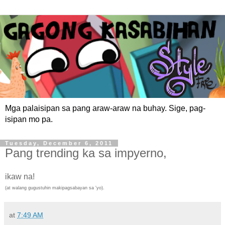
Mga palaisipan sa pang araw-araw na buhay. Sige, pag-
isipan mo pa.
Tuesday, December 6, 2011
Pang trending ka sa impyerno,
ikaw na!
(at walang gugustuhin makipagsabayan sa 'yo).
at
7:49 AM