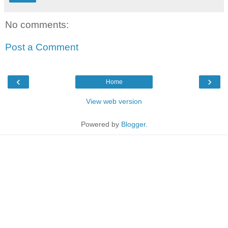
No comments:
Post a Comment
‹
›
Home
View web version
Powered by
Blogger
.