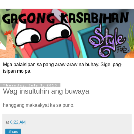
Mga palaisipan sa pang araw-araw na buhay. Sige, pag-
isipan mo pa.
Thursday, July 1, 2010
Wag insultuhin ang buwaya
hanggang makaakyat ka sa puno.
at
6:22 AM
Share