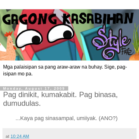
Mga palaisipan sa pang araw-araw na buhay. Sige, pag-
isipan mo pa.
Monday, August 17, 2009
Pag dinikit, kumakabit. Pag binasa,
dumudulas.
...Kaya pag sinasampal, umiiyak. (ANO?)
at
10:24 AM