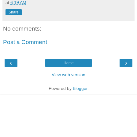
at
6:19 AM
Share
No comments:
Post a Comment
‹
›
Home
View web version
Powered by
Blogger
.