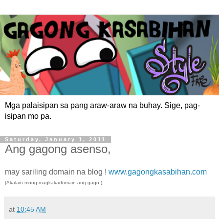
Mga palaisipan sa pang araw-araw na buhay. Sige, pag-
isipan mo pa.
Saturday, January 1, 2011
Ang gagong asenso,
may sariling domain na blog !
www.gagongkasabihan.com
(Akalain mong magkakadomain ang gago.)
at
10:45 AM