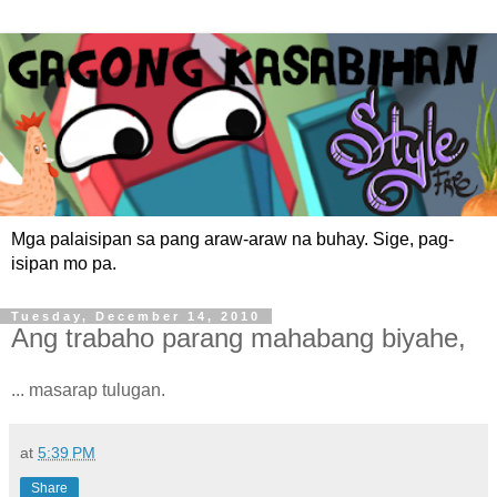
Mga palaisipan sa pang araw-araw na buhay. Sige, pag-
isipan mo pa.
Tuesday, December 14, 2010
Ang trabaho parang mahabang biyahe,
... masarap tulugan.
at
5:39 PM
Share