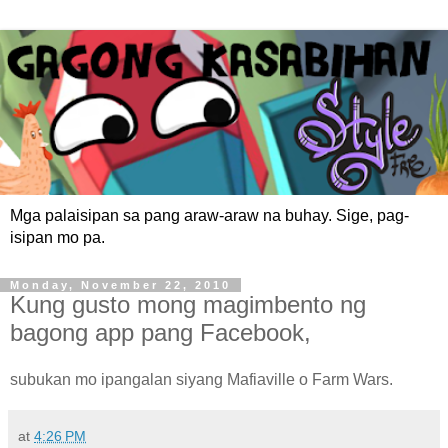
Mga palaisipan sa pang araw-araw na buhay. Sige, pag-
isipan mo pa.
Monday, November 22, 2010
Kung gusto mong magimbento ng
bagong app pang Facebook,
subukan mo ipangalan siyang Mafiaville o Farm Wars.
at
4:26 PM