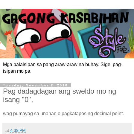
Mga palaisipan sa pang araw-araw na buhay. Sige, pag-
isipan mo pa.
Tuesday, November 2, 2010
Pag dadagdagan ang sweldo mo ng
isang "0",
wag pumayag sa unahan o pagkatapos ng decimal point.
at
4:39 PM