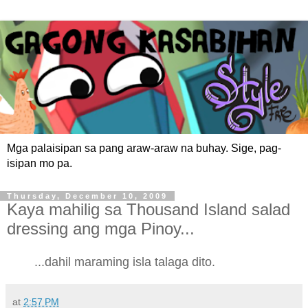
Mga palaisipan sa pang araw-araw na buhay. Sige, pag-
isipan mo pa.
Thursday, December 10, 2009
Kaya mahilig sa Thousand Island salad
dressing ang mga Pinoy...
...dahil maraming isla talaga dito.
at
2:57 PM