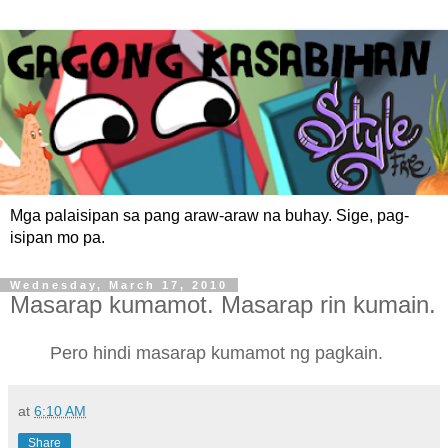
Mga palaisipan sa pang araw-araw na buhay. Sige, pag-
isipan mo pa.
Wednesday, March 17, 2010
Masarap kumamot. Masarap rin kumain.
Pero hindi masarap kumamot ng pagkain.
at
6:10 AM
Share