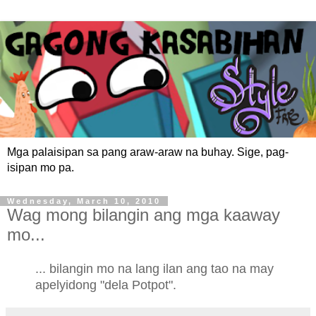
Mga palaisipan sa pang araw-araw na buhay. Sige, pag-
isipan mo pa.
Wednesday, March 10, 2010
Wag mong bilangin ang mga kaaway
mo...
... bilangin mo na lang ilan ang tao na may
apelyidong "dela Potpot".