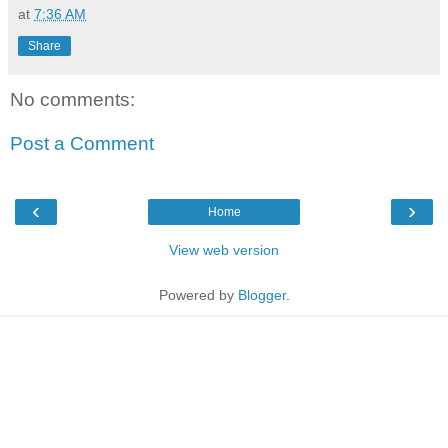
at
7:36 AM
Share
No comments:
Post a Comment
‹
›
Home
View web version
Powered by
Blogger
.