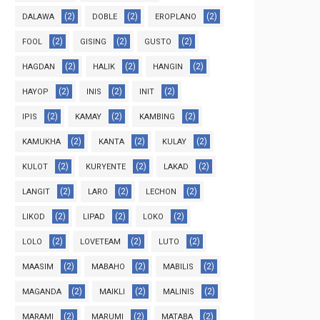
(2)
(2)
(2)
DALAWA
DOBLE
EROPLANO
(2)
(2)
(2)
FOOL
GISING
GUSTO
(2)
(2)
(2)
HAGDAN
HALIK
HANGIN
(2)
(2)
(2)
HAYOP
INIS
INIT
(2)
(2)
(2)
IPIS
KAMAY
KAMBING
(2)
(2)
(2)
KAMUKHA
KANTA
KULAY
(2)
(2)
(2)
KULOT
KURYENTE
LAKAD
(2)
(2)
(2)
LANGIT
LARO
LECHON
(2)
(2)
(2)
LIKOD
LIPAD
LOKO
(2)
(2)
(2)
LOLO
LOVETEAM
LUTO
(2)
(2)
(2)
MAASIM
MABAHO
MABILIS
(2)
(2)
(2)
MAGANDA
MAIKLI
MALINIS
(2)
(2)
(2)
MARAMI
MARUMI
MATABA