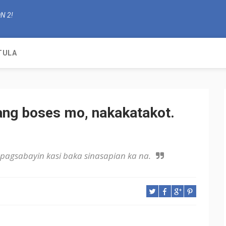
N 2!
TULA
ng boses mo, nakakatakot.
agsabayin kasi baka sinasapian ka na.