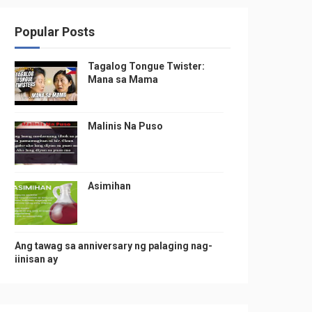
Popular Posts
Tagalog Tongue Twister:
Mana sa Mama
Malinis Na Puso
Asimihan
Ang tawag sa anniversary ng palaging nag-
iinisan ay