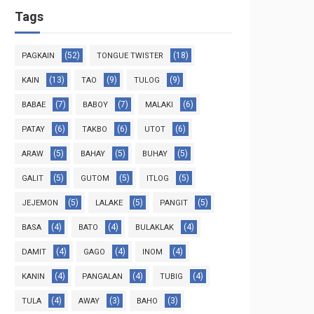
Tags
(52)
(18)
PAGKAIN
TONGUE TWISTER
(13)
(9)
(9)
KAIN
TAO
TULOG
(7)
(7)
(6)
BABAE
BABOY
MALAKI
(6)
(6)
(6)
PATAY
TAKBO
UTOT
(5)
(5)
(5)
ARAW
BAHAY
BUHAY
(5)
(5)
(5)
GALIT
GUTOM
ITLOG
(5)
(5)
(5)
JEJEMON
LALAKE
PANGIT
(4)
(4)
(4)
BASA
BATO
BULAKLAK
(4)
(4)
(4)
DAMIT
GAGO
INOM
(4)
(4)
(4)
KANIN
PANGALAN
TUBIG
(4)
(3)
(3)
TULA
AWAY
BAHO