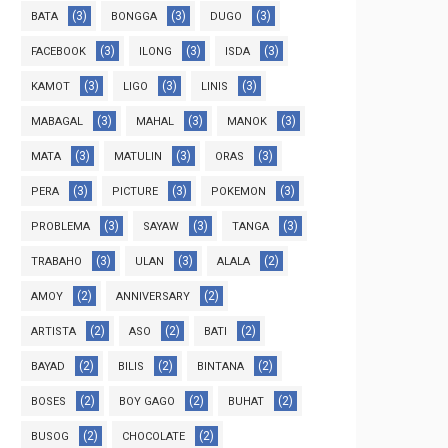
(3)
(3)
(3)
BATA
BONGGA
DUGO
(3)
(3)
(3)
FACEBOOK
ILONG
ISDA
(3)
(3)
(3)
KAMOT
LIGO
LINIS
(3)
(3)
(3)
MABAGAL
MAHAL
MANOK
(3)
(3)
(3)
MATA
MATULIN
ORAS
(3)
(3)
(3)
PERA
PICTURE
POKEMON
(3)
(3)
(3)
PROBLEMA
SAYAW
TANGA
(3)
(3)
(2)
TRABAHO
ULAN
ALALA
(2)
(2)
AMOY
ANNIVERSARY
(2)
(2)
(2)
ARTISTA
ASO
BATI
(2)
(2)
(2)
BAYAD
BILIS
BINTANA
(2)
(2)
(2)
BOSES
BOY GAGO
BUHAT
(2)
(2)
BUSOG
CHOCOLATE