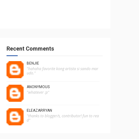
Recent Comments
BENJIE
"hahaha favorite kong artista si sando mar
udo."
ANONYMOUS
"whatever :p"
ELEAZARRYAN
"thanks to blogger/s, contributor! fun to rea
d"