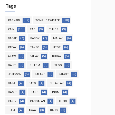
Tags
(52)
(18)
PAGKAIN
TONGUE TWISTER
(13)
(9)
(9)
KAIN
TAO
TULOG
(7)
(7)
(6)
BABAE
BABOY
MALAKI
(6)
(6)
(6)
PATAY
TAKBO
UTOT
(5)
(5)
(5)
ARAW
BAHAY
BUHAY
(5)
(5)
(5)
GALIT
GUTOM
ITLOG
(5)
(5)
(5)
JEJEMON
LALAKE
PANGIT
(4)
(4)
(4)
BASA
BATO
BULAKLAK
(4)
(4)
(4)
DAMIT
GAGO
INOM
(4)
(4)
(4)
KANIN
PANGALAN
TUBIG
(4)
(3)
(3)
TULA
AWAY
BAHO