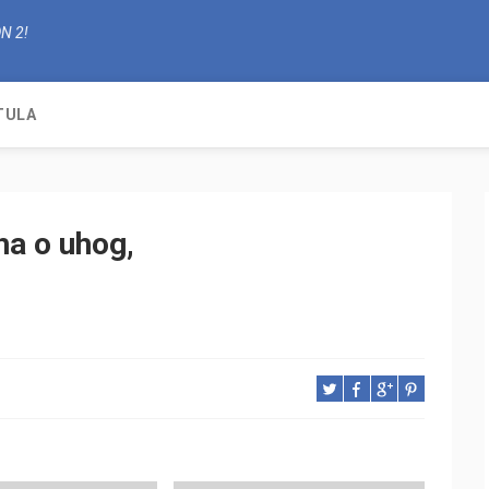
N 2!
TULA
ha o uhog,