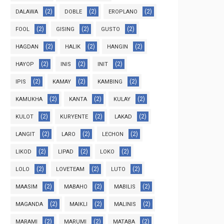
(2)
(2)
(2)
DALAWA
DOBLE
EROPLANO
(2)
(2)
(2)
FOOL
GISING
GUSTO
(2)
(2)
(2)
HAGDAN
HALIK
HANGIN
(2)
(2)
(2)
HAYOP
INIS
INIT
(2)
(2)
(2)
IPIS
KAMAY
KAMBING
(2)
(2)
(2)
KAMUKHA
KANTA
KULAY
(2)
(2)
(2)
KULOT
KURYENTE
LAKAD
(2)
(2)
(2)
LANGIT
LARO
LECHON
(2)
(2)
(2)
LIKOD
LIPAD
LOKO
(2)
(2)
(2)
LOLO
LOVETEAM
LUTO
(2)
(2)
(2)
MAASIM
MABAHO
MABILIS
(2)
(2)
(2)
MAGANDA
MAIKLI
MALINIS
(2)
(2)
(2)
MARAMI
MARUMI
MATABA