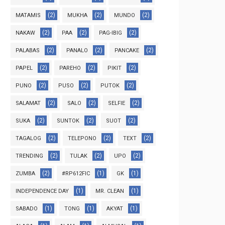
(2)
(2)
(2)
MATAMIS
MUKHA
MUNDO
(2)
(2)
(2)
NAKAW
PAA
PAG-IBIG
(2)
(2)
(2)
PALABAS
PANALO
PANCAKE
(2)
(2)
(2)
PAPEL
PAREHO
PIKIT
(2)
(2)
(2)
PUNO
PUSO
PUTOK
(2)
(2)
(2)
SALAMAT
SALO
SELFIE
(2)
(2)
(2)
SUKA
SUNTOK
SUOT
(2)
(2)
(2)
TAGALOG
TELEPONO
TEXT
(2)
(2)
(2)
TRENDING
TULAK
UPO
(2)
(1)
(1)
ZUMBA
#RP612FIC
GK
(1)
(1)
INDEPENDENCE DAY
MR. CLEAN
(1)
(1)
(1)
SABADO
TONG
AKYAT