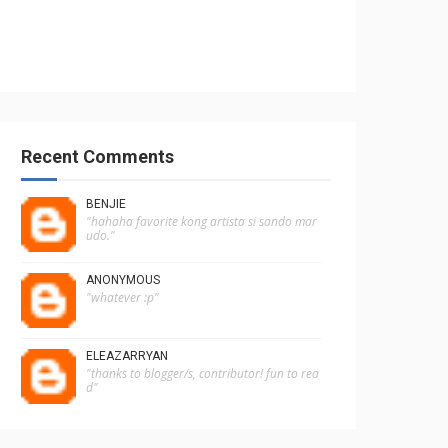
Recent Comments
BENJIE
"hahaha favorite kong artista si sando mar
udo."
ANONYMOUS
"whatever :p"
ELEAZARRYAN
"thanks to blogger/s, contributor! fun to rea
d"