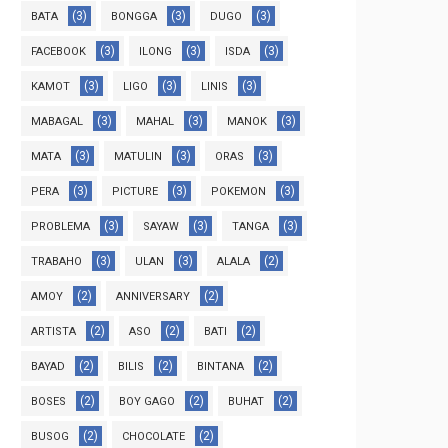
(3)
(3)
(3)
BATA
BONGGA
DUGO
(3)
(3)
(3)
FACEBOOK
ILONG
ISDA
(3)
(3)
(3)
KAMOT
LIGO
LINIS
(3)
(3)
(3)
MABAGAL
MAHAL
MANOK
(3)
(3)
(3)
MATA
MATULIN
ORAS
(3)
(3)
(3)
PERA
PICTURE
POKEMON
(3)
(3)
(3)
PROBLEMA
SAYAW
TANGA
(3)
(3)
(2)
TRABAHO
ULAN
ALALA
(2)
(2)
AMOY
ANNIVERSARY
(2)
(2)
(2)
ARTISTA
ASO
BATI
(2)
(2)
(2)
BAYAD
BILIS
BINTANA
(2)
(2)
(2)
BOSES
BOY GAGO
BUHAT
(2)
(2)
BUSOG
CHOCOLATE