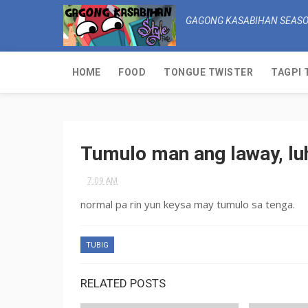
GAGONG KASABIHAN SEASO
HOME
FOOD
TONGUE TWISTER
TAGPI 
Tumulo man ang laway, lu
7:09 AM
normal pa rin yun keysa may tumulo sa tenga.
TUBIG
RELATED POSTS